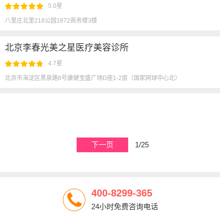
5.0星
八里庄北里218公园1872商务楼3楼
北京李春光美之星医疗美容诊所
4.7星
北京市海淀区黑泉路8号康健宝盛广场D座1-2层（国家网球中心北）
下一页
1/25
400-8299-365
24小时免费咨询电话