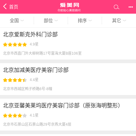
首页
•••
全国
部位
排序
其它
北京爱斯克外科门诊部
4.9星
北京市西直门外大柳树路17号富海大厦B座106室
北京加减美医疗美容门诊部
4.4星
北京市西城区鸭子桥路6号-8幢
北京亚馨美莱坞医疗美容门诊部（原张海明整形）
4.1星
北京市石景山区石景山路29号京燕大厦4层