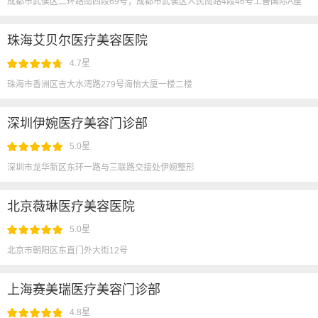
成都市武侯区二环路南四段69号；成都市武侯区人民南路4段46号上善国际A座
4F
珠海艾贝尔医疗美容医院
4.7星
珠海市香洲区吉大水湾路279号海怡大厦一楼二楼
深圳伊婉医疗美容门诊部
5.0星
深圳市龙华新区东环一路与三联路交接处伊婉整形
北京薇琳医疗美容医院
5.0星
北京市朝阳区东直门外大街12号
上海赛美瑞医疗美容门诊部
4.8星