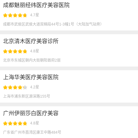
成都魅丽经纬医疗美容医院
4.7星
成都市武侯区武侯大道双楠段44号1-3幢1号（大陆加气站旁）
北京清木医疗美容诊所
4.8星
北京市东城区朝内大街朝阳首府2层
上海华美医疗美容医院
4.2星
上海市浦东新区源深路155号
广州伊丽莎白医疗美容
4.8星
广东省广州市荔湾区康王中路484号