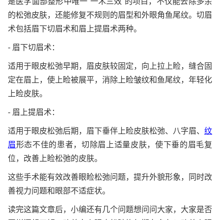
是医学面部整形中唯一“一术三效”的项目，不仅能去除多余
的松弛皮肤，还能修复不规则的眉型和外眼角鱼尾纹。切眉
术包括眉下切眉术和眉上提眉术两种。
- 眉下切眉术：
适用于眼皮松弛早期，眉皮肤较固定，向上拉上睑，缝合固
定在眉上，使上睑被展平，消除上睑皱纹和鱼尾纹，年轻化
上睑皮肤。
- 眉上提眉术：
适用于眼皮松弛后期，眉下垂伴上睑皮肤松弛、八字眉、
纹
眉
形态不佳的患者，切除眉上适量皮肤，使下垂的眉毛复
位，改善上睑松弛的皮肤。
这些手术能有效改善眼睑松弛问题，提升外貌形象，同时改
善视力问题和眼部不适症状。
读完这篇文章后，小编还有几个问题想问问大家，大家是否