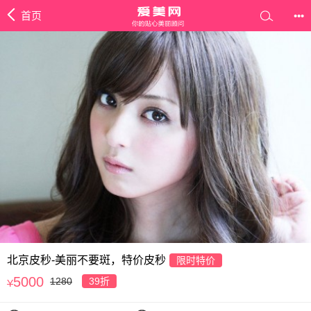
首页
•••
北京皮秒-美丽不要斑，特价皮秒
限时特价
5000
1280
39折
Y