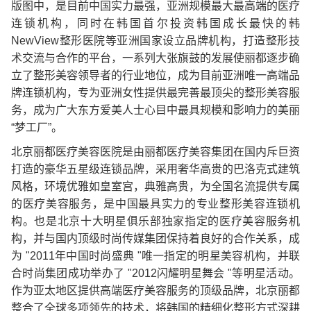
版图中，是目前中国实力最强，亚洲规模最大最高端的医疗
连锁机构，同时在韩国首尔投资韩国成长最快的韩
NewView整形医院等亚洲国家设立品牌机构，打造整形技
术交流与合作的平台，一系列大张旗鼓的发展使丽都逐步确
立了整形美容领导者的行业地位，成为目前亚洲唯一高端品
牌连锁机构，专为亚洲女性提供最完善最顶尖的整形美容服
务，成为广大东方爱美人士心目中最具规模和影响力的美丽
“梦工厂”。
北京丽都医疗美容医院是由丽都医疗美容集团在国内斥巨资
打造的豪华五星级连锁品牌，采用奢华高贵的巴洛克式建筑
风格，环境优雅如皇室宫，典雅高贵，为全国名流提供专属
的医疗美容服务，是中国最具实力的专业整形美容连锁机
构。也是北京十大明星俱乐部独家指定的医疗美容服务机
构，并与国内顶级时尚传媒集团保持着良好的合作关系，成
为 "2011年中国时尚盛典 "唯一指定的明星美容机构，并联
合时尚集团成功举办了 "2012闪耀明星舞会 "等明星活动。
作为亚太地区提供高端医疗美容服务的顶级品牌，北京丽都
整合了全球多项领先的技术，将韩国的精细化整形方式深耕