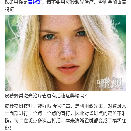
B.如果你是
黄褐斑
，请不要用皮秒激光治疗，否则会加重黄
褐斑！
皮秒蜂巢激光治疗雀斑有后遗症弊端吗？
皮秒祛斑技师，戴好眼睛保护罩，是利用激光束，对雀斑人
士面部进行一个点一个点的盲打，因此对雀斑点的定位不准
确，每个雀斑点多次击打后，本来清晰雀斑都变成了模糊雀
斑！